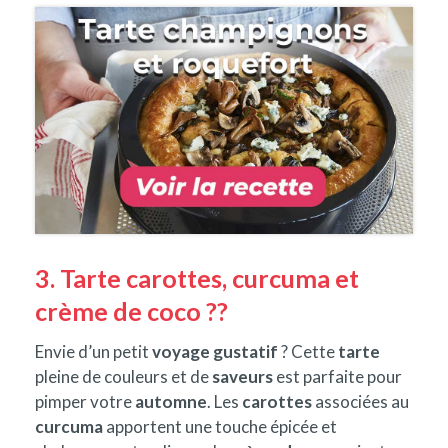
3. Tarte carottes, curcuma et
crème de coco ??
Envie d’un petit
voyage gustatif
? Cette
tarte
pleine de couleurs et de
saveurs
est parfaite pour
pimper votre
automne
. Les
carottes
associées au
curcuma
apportent une touche épicée et