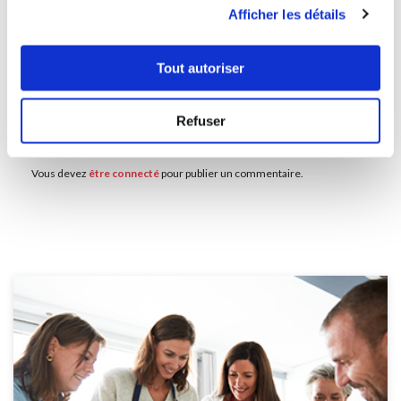
utilisation de leurs services.
Afficher les détails
Commentaires
Tout autoriser
Refuser
Laisser un commentaire
Vous devez
être connecté
pour publier un commentaire.