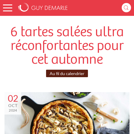
6 tartes salées ultra
réconfortantes pour
cet automne
Au fil du calendrier
02
OCT
2024