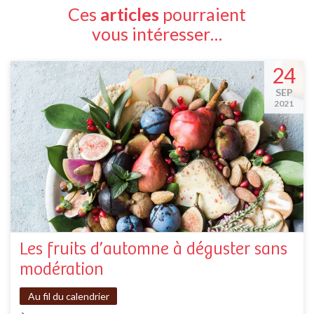
Ces
articles
pourraient
vous intéresser…
24
SEP
2021
Les fruits d’automne à déguster sans
modération
Au fil du calendrier