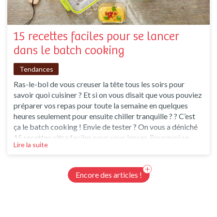
15 recettes faciles pour se lancer
dans le batch cooking
Tendances
Ras-le-bol de vous creuser la tête tous les soirs pour
savoir quoi cuisiner ? Et si on vous disait que vous pouviez
préparer vos repas pour toute la semaine en quelques
heures seulement pour ensuite chiller tranquille ? ? C’est
ça le batch cooking ! Envie de tester ? On vous a déniché
15 recettes ultra faciles pour vous lancer. Pourquoi se
Lire la suite
lancer dans le batch cooking ? Le batch cooking, c’est un
peu comme votre meilleur pote en cuisine : il vous aide à
gagner du temps, à être p
Encore des articles !