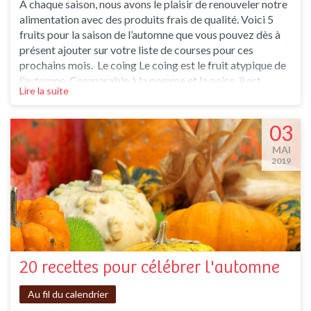
À chaque saison, nous avons le plaisir de renouveler notre
alimentation avec des produits frais de qualité. Voici 5
fruits pour la saison de l’automne que vous pouvez dès à
présent ajouter sur votre liste de courses pour ces
prochains mois. Le coing Le coing est le fruit atypique de
l’automne. Comparable à la pomme et la poire, il est
Lire la suite
étonnamment acidulé et se mange cuit. C’est un fruit
parfait à transformer en compote ou confiture pour vos
tartines du matin. Le coing à déc
03
MAI
2019
20 recettes pour célébrer l'automne
Au fil du calendrier