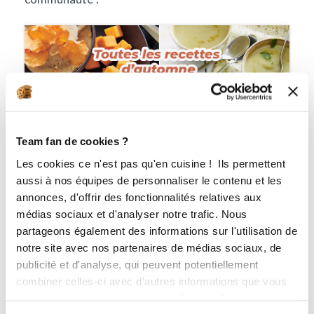
Team fan de cookies ?
Les cookies ce n'est pas qu'en cuisine ! Ils permettent
aussi à nos équipes de personnaliser le contenu et les
annonces, d'offrir des fonctionnalités relatives aux
médias sociaux et d'analyser notre trafic. Nous
Jessie
partageons également des informations sur l'utilisation de
Guy Demarle
notre site avec nos partenaires de médias sociaux, de
publicité et d'analyse, qui peuvent potentiellement
combiner celles-ci avec d'autres informations que vous
leur avez fournies ou qu'ils ont collectées lors de votre