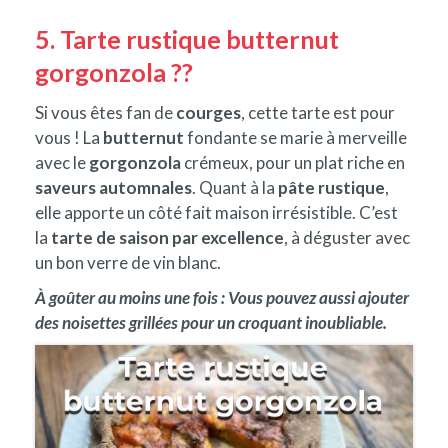
5. Tarte rustique butternut
gorgonzola ??
Si vous êtes fan de
courges
, cette tarte est pour
vous ! La
butternut
fondante se marie à merveille
avec le
gorgonzola
crémeux, pour un plat riche en
saveurs automnales
. Quant à la
pâte rustique
,
elle apporte un côté fait maison irrésistible. C’est
la
tarte de saison par excellence
, à déguster avec
un bon verre de vin blanc.
À goûter au moins une fois : Vous pouvez aussi ajouter
des noisettes grillées pour un croquant inoubliable.