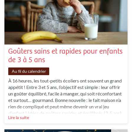
Goûters sains et rapides pour enfants
de 3 à 5 ans
Au fil du calendrier
À 16 heures, les tout-petits écoliers ont souvent un grand
appétit ! Entre 3 et 5 ans, l’objectif est simple : leur offrir
un goûter équilibré, facile à manger, qui soit réconfortant
et surtout… gourmand. Bonne nouvelle : le fait maison n’a
rien de compliqué et peut même devenir un vrai jeu
d’enfant ! Idées de goûters rapides et équilibrés (3-5 ans)
Lire la suite
? À cet âge, un goûter idéal doit contenir : Un féculent
(pain, biscuit, muffin maison…) pour l’énergie,