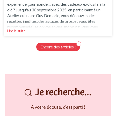
expérience gourmande… avec des cadeaux exclusifs à la
clé ? Jusqu'au 30 septembre 2025, en participant à un
Atelier culinaire Guy Demarle, vous découvrez des
recettes inédites, des astuces de pros, et vous êtes
récompensé(e) selon vos envies shopping. Plus vous
Lire la suite
craquez, plus vous gagnez ! Préparez-vous à vivre un mois
de septembre exceptionnel ? Comment ça marche ? Lors
de l’atelier, vous passez commande selon vos besoin
Encore des articles !
Je recherche...
A votre écoute, c'est parti !