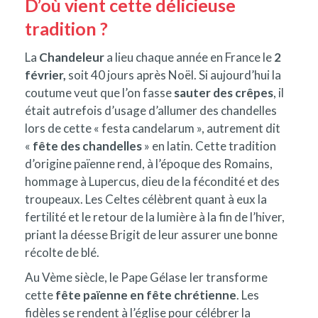
D’où vient cette délicieuse
tradition ?
La
Chandeleur
a lieu chaque année en France le
2
février,
soit 40 jours après Noël. Si aujourd’hui la
coutume veut que l’on fasse
sauter des crêpes
, il
était autrefois d’usage d’allumer des chandelles
lors de cette « festa candelarum », autrement dit
«
fête des chandelles
» en latin. Cette tradition
d’origine païenne rend, à l’époque des Romains,
hommage à Lupercus, dieu de la fécondité et des
troupeaux. Les Celtes célèbrent quant à eux la
fertilité et le retour de la lumière à la fin de l’hiver,
priant la déesse Brigit de leur assurer une bonne
récolte de blé.
Au Vème siècle, le Pape Gélase Ier transforme
cette
fête païenne en fête chrétienne
. Les
fidèles se rendent à l’église pour célébrer la