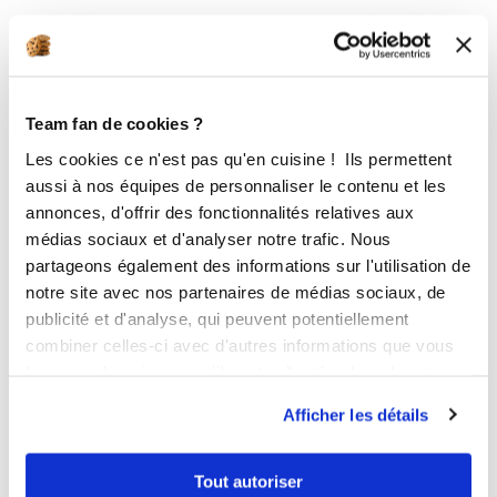
S’il y a bien une chose qui relève le goût d’une crêpe
moelleuse, ce sont les
sauces, confitures et
autres tartinables
… Alors, qui remporte votre
préférence ?
Team fan de cookies ?
Les cookies ce n'est pas qu'en cuisine ! Ils permettent
aussi à nos équipes de personnaliser le contenu et les
annonces, d'offrir des fonctionnalités relatives aux
médias sociaux et d'analyser notre trafic. Nous
Des recettes qui changent des crêpes !
partageons également des informations sur l'utilisation de
notre site avec nos partenaires de médias sociaux, de
Besoin d’inspiration pour revisiter vos crêpes ou
publicité et d'analyse, qui peuvent potentiellement
galettes ? Voici notre
sélection de recettes
combiner celles-ci avec d'autres informations que vous
innovantes
!
leur avez fournies ou qu'ils ont collectées lors de votre
utilisation de leurs services.
Afficher les détails
A quelle sauce vos crêpes vont-elles être
mangées ? Dites-nous tout dans les
Tout autoriser