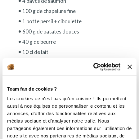
4 pavés de saumon
100 g de chapelure fine
1 botte persil + ciboulette
600 g de patates douces
40 g de beurre
10 cl de lait
Sel, poivre
Préparation
Mélanger la chapelure, les herbes hachées, le
Team fan de cookies ?
sel et le poivre.
Les cookies ce n'est pas qu'en cuisine ! Ils permettent
Badigeonner les pavés de saumon de
aussi à nos équipes de personnaliser le contenu et les
moutarde légère, recouvrir du mélange
annonces, d'offrir des fonctionnalités relatives aux
chapelure-herbes.
médias sociaux et d'analyser notre trafic. Nous
Enfourner 15 min à 180°C.
partageons également des informations sur l'utilisation de
notre site avec nos partenaires de médias sociaux, de
Cuire les patates douces à l’eau, écraser avec