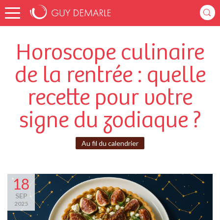
Horoscope culinaire
de la rentrée : quelle
recette pour votre
signe du zodiaque ?
Au fil du calendrier
18
SEP
2025