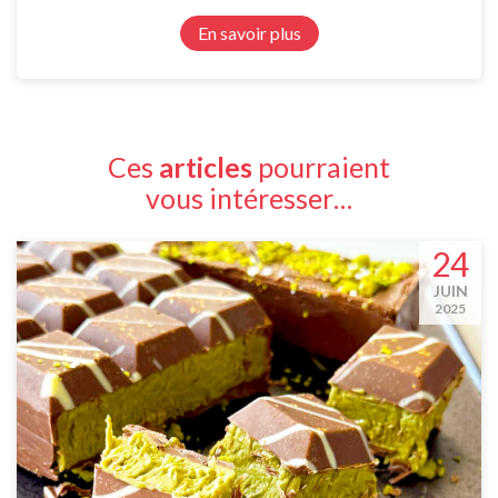
En savoir plus
Ces
articles
pourraient
vous intéresser…
24
JUIN
2025