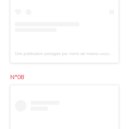
Une publication partagée par ᴛᴏʀᴛᴇ ᴍᴇ ᴘᴏʀᴏꜱɪ ᴄᴀᴄᴀᴊ (@tortemeporosi_cacaj)
N°08