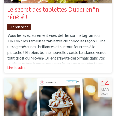
Le secret des tablettes Dubaï enfin
révélé !
Tendances
Vous les avez sûrement vues défiler sur Instagram ou
TikTok : les fameuses tablettes de chocolat façon Dubaï,
ultra généreuses, brillantes et surtout fourrées à la
pistache ! Eh bien, bonne nouvelle : cette tendance venue
tout droit du Moyen-Orient s'invite désormais dans vos
cuisines grâce à notre nouveau fourrage pistache façon
Lire la suite
Dubaï prêt à l'emploi ! Une texture onctueuse, un goût
inoubliable Imaginez une pâte à la pistache ultra
crémeuse, intensément parfumée, à
14
MAR
2025