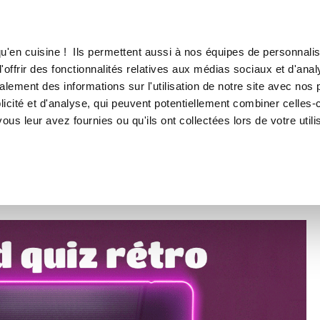
Canofea
Boréalia
 votre mémoire pour nos 30 ans !
LE MAG
LA BOUTIQUE
RECETTES
u'en cuisine ! Ils permettent aussi à nos équipes de personnalis
Grand quiz rétro 1995 :
offrir des fonctionnalités relatives aux médias sociaux et d'anal
lement des informations sur l'utilisation de notre site avec nos 
estez votre mémoire po
icité et d'analyse, qui peuvent potentiellement combiner celles-
ous leur avez fournies ou qu'ils ont collectées lors de votre utili
nos 30 ans !
Guy Demarle
Fun