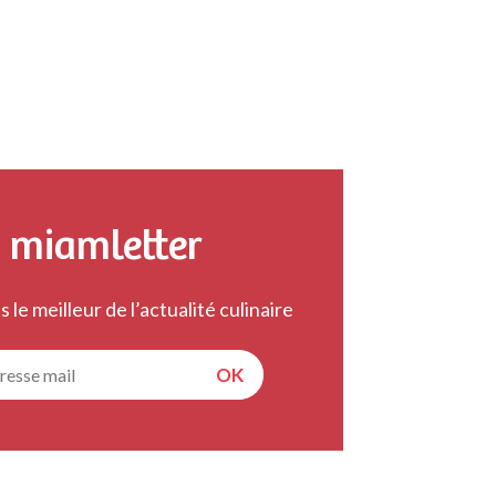
égressive et ultra avantageuse : plus vous
chetez de récipients, plus on vous offre un
rand conten
 miamletter
 le meilleur de l’actualité culinaire