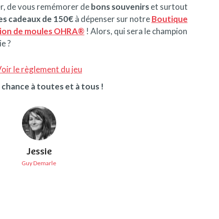
er, de vous remémorer de
bons souvenirs
et surtout
es cadeaux de 150€
à dépenser sur notre
Boutique
tion de moules OHRA®
! Alors, qui sera le champion
e ?
oir le règlement du jeu
chance à toutes et à tous !
Jessie
Guy Demarle