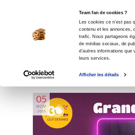
Le Club
i-Cook'in
Be Save
Boutique
Accueil
Le Mag’
Grand quiz rétro 1995 : testez
Team fan de cookies ?
Les cookies ce n'est pas q
contenu et les annonces, d'
trafic. Nous partageons éga
t
de médias sociaux, de publ
d'autres informations que v
leurs services.
Afficher les détails
05
NOV
2025