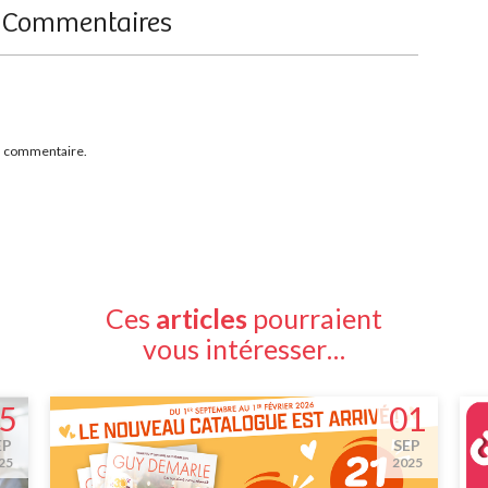
Commentaires
n commentaire.
Ces
articles
pourraient
vous intéresser…
5
01
EP
SEP
25
2025