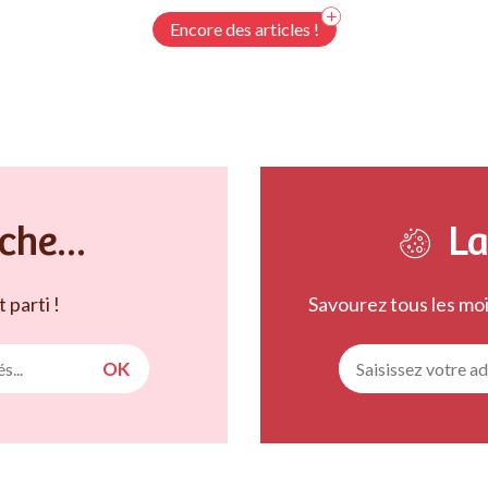
budgets ! Parce que la bonne cuisine, c’est pour
d
tout le monde et que vous méritez d’être bien
a
Encore des articles !
équipé
g
che...
La
 parti !
Savourez tous les mois