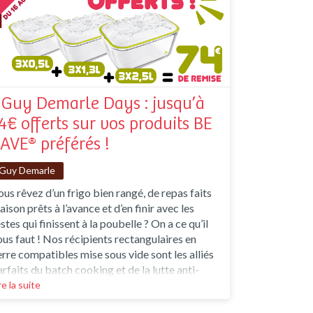
 Guy Demarle Days : jusqu’à
4€ offerts sur vos produits BE
AVE® préférés !
Guy Demarle
us rêvez d’un frigo bien rangé, de repas faits
ison prêts à l’avance et d’en finir avec les
stes qui finissent à la poubelle ? On a ce qu’il
ous faut ! Nos récipients rectangulaires en
erre compatibles mise sous vide sont les alliés
rfaits du batch cooking et de la lutte anti-
spi. Et jusqu'au 23 juin 2025, à l'occasion des
re la suite
uy Days, on vous gâte avec une offre