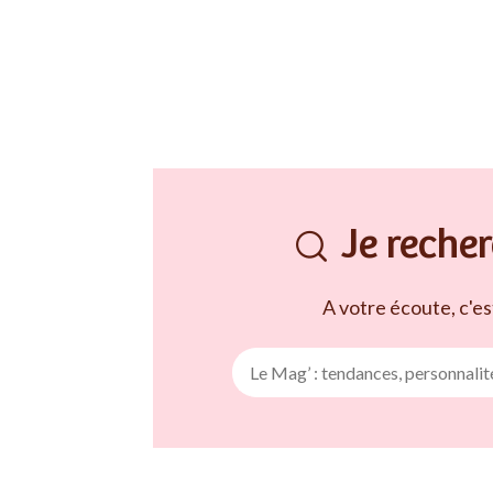
vous à vivre un mois de septembre
exceptionnel ? Comment ça marche ? Lors de
l’atelier, vous passez commande selon vos
besoin
Je recher
A votre écoute, c'est