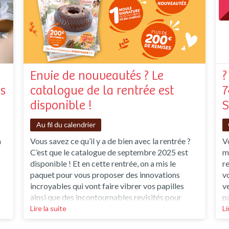
Envie de nouveautés ? Le
?
s
catalogue de la rentrée est
7
disponible !
S
Au fil du calendrier
n
Vous savez ce qu’il y a de bien avec la rentrée ?
Vo
C’est que le catalogue de septembre 2025 est
ma
disponible ! Et en cette rentrée, on a mis le
re
paquet pour vous proposer des innovations
v
incroyables qui vont faire vibrer vos papilles
v
ainsi que des incontournables revisités pour
pa
encore plus de plaisir en cuisine. Mais aussi bien
ga
Lire la suite
Li
z-
sûr, des offres produits pour dorloter tous les
G