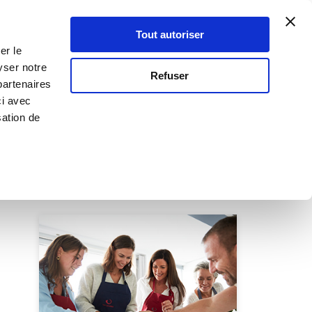
Atelier Culinaire
Le métier
Guy Demarle
Tout autoriser
Se connecter
S'inscrire
er le
yser notre
Refuser
partenaires
ur
ci avec
sation de