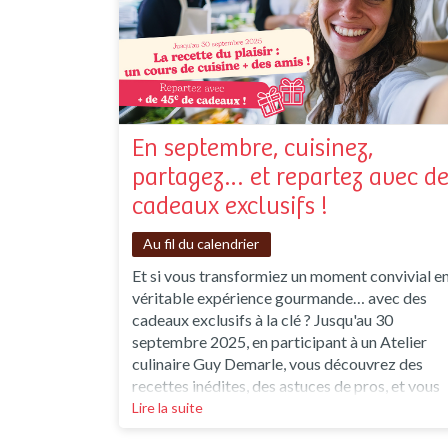
En septembre, cuisinez,
partagez… et repartez avec de
cadeaux exclusifs !
Au fil du calendrier
Et si vous transformiez un moment convivial e
véritable expérience gourmande… avec des
cadeaux exclusifs à la clé ? Jusqu'au 30
septembre 2025, en participant à un Atelier
culinaire Guy Demarle, vous découvrez des
recettes inédites, des astuces de pros, et vous
êtes récompensé(e) selon vos envies shopping.
Lire la suite
Plus vous craquez, plus vous gagnez ! Prépare