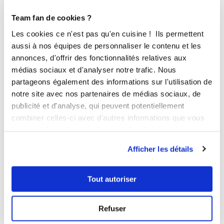
Team fan de cookies ?
Les cookies ce n'est pas qu'en cuisine ! Ils permettent
aussi à nos équipes de personnaliser le contenu et les
annonces, d'offrir des fonctionnalités relatives aux
médias sociaux et d'analyser notre trafic. Nous
partageons également des informations sur l'utilisation de
notre site avec nos partenaires de médias sociaux, de
publicité et d'analyse, qui peuvent potentiellement
combiner celles-ci avec d'autres informations que vous
leur avez fournies ou qu'ils ont collectées lors de votre
utilisation de leurs services.
Afficher les détails
Tout autoriser
Explorez
nos trucs et astuces
Refuser
En savoir plus