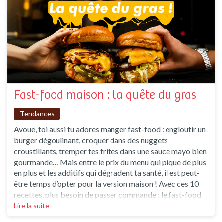
Fast-food maison : la quête du gras
Tendances
Avoue, toi aussi tu adores manger fast-food : engloutir un
burger dégoulinant, croquer dans des nuggets
croustillants, tremper tes frites dans une sauce mayo bien
gourmande… Mais entre le prix du menu qui pique de plus
en plus et les additifs qui dégradent ta santé, il est peut-
être temps d’opter pour la version maison ! Avec ces 10
recettes, plus besoin de passer commande : le fast-food
maison c’est facile, rapide et bien meilleur. Adieu Mcdo,
Lire la suite
bonjour McDomicile ! 5 recettes sal