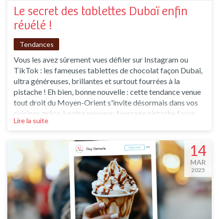
Le secret des tablettes Dubaï enfin
révélé !
Tendances
Vous les avez sûrement vues défiler sur Instagram ou
TikTok : les fameuses tablettes de chocolat façon Dubaï,
ultra généreuses, brillantes et surtout fourrées à la
pistache ! Eh bien, bonne nouvelle : cette tendance venue
tout droit du Moyen-Orient s'invite désormais dans vos
cuisines grâce à notre nouveau fourrage pistache façon
Lire la suite
Dubaï prêt à l'emploi ! Une texture onctueuse, un goût
inoubliable Imaginez une pâte à la pistache ultra
crémeuse, intensément parfumée, à
14
MAR
2025