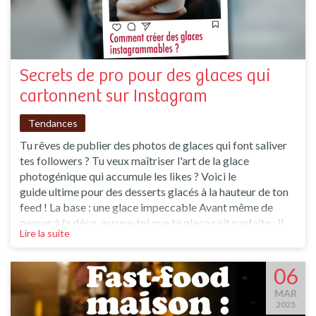
Secrets de pro pour des glaces qui
cartonnent sur Instagram
Tendances
Tu rêves de publier des photos de glaces qui font saliver
tes followers ? Tu veux maîtriser l'art de la glace
photogénique qui accumule les likes ? Voici le
guide ultime pour des desserts glacés à la hauteur de ton
feed ! La base : une glace impeccable Avant même de
penser à la déco, assure-toi que ta glace soit parfaite : il
Lire la suite
faut savoir qu’une bonne glace maison sera toujours plus
facile à façonner qu’une glace industrielle bas de gamme.
La texture, c’est la clé pour ré
06
MAR
2025