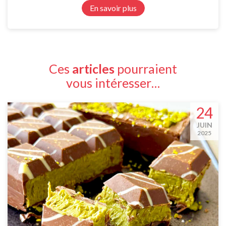
En savoir plus
Ces
articles
pourraient
vous intéresser…
24
JUIN
2025