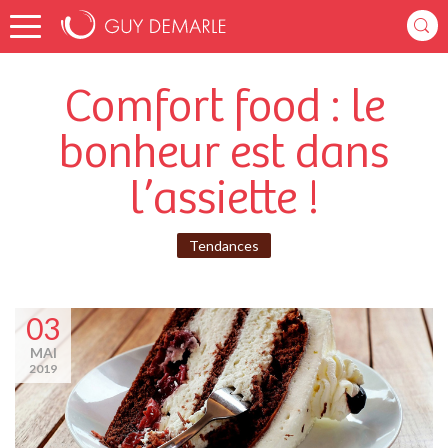
Comfort food : le
bonheur est dans
l’assiette !
Tendances
03
MAI
2019