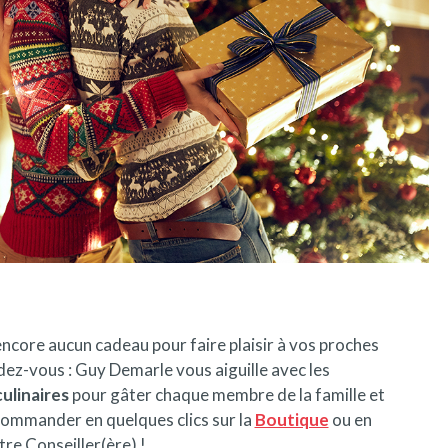
ncore aucun cadeau pour faire plaisir à vos proches
dez-vous : Guy Demarle vous aiguille avec les
ulinaires
pour gâter chaque membre de la famille et
commander en quelques clics sur la
Boutique
ou en
re Conseiller(ère) !