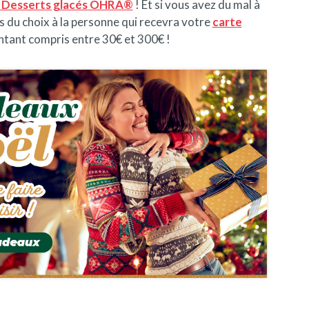
 Desserts glacés OHRA®
! Et si vous avez du mal à
s du choix à la personne qui recevra votre
carte
tant compris entre 30€ et 300€ !