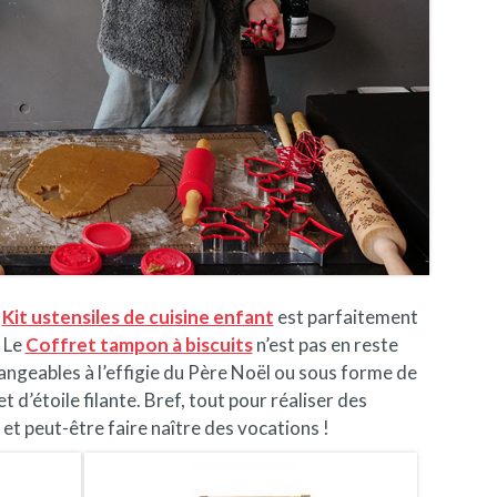
Kit ustensiles de cuisine enfant
est parfaitement
) Le
Coffret tampon à biscuits
n’est pas en reste
hangeables à l’effigie du Père Noël ou sous forme de
d’étoile filante. Bref, tout pour réaliser des
s
et peut-être faire naître des vocations !