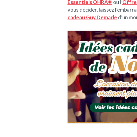
Essentiels OHRA®
ou l’
Offre
vous décider, laissez l’embarra
cadeau Guy Demarle
d’un mon