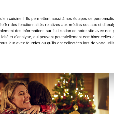
Canofea
Boréalia
r tous les profils
LE MAG
LA BOUTIQUE
RECETTES
u'en cuisine ! Ils permettent aussi à nos équipes de personnalis
Cadeaux de Noël : des
offrir des fonctionnalités relatives aux médias sociaux et d'anal
lement des informations sur l'utilisation de notre site avec nos 
dées pour tous les profi
icité et d'analyse, qui peuvent potentiellement combiner celles-
ous leur avez fournies ou qu'ils ont collectées lors de votre utili
Au fil du calendrier
Guy Demarle