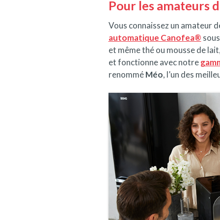
Pour les amateurs d
Vous connaissez un amateur de 
automatique Canofea®
sous 
et même thé ou mousse de lait,
et fonctionne avec notre
gamm
renommé
Méo
, l’un des meill