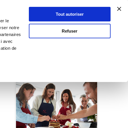
Atelier Culinaire
Le métier
Guy Demarle
Tout autoriser
Se connecter
S'inscrire
er le
yser notre
Refuser
partenaires
ls
ci avec
sation de