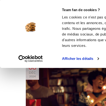
Le Club
i-Cook'in
Be Save
Boutique
Accueil
Le Mag’
Cadeaux de Noël : des idées pou
Team fan de cookies ?
Les cookies ce n'est pas q
contenu et les annonces, d'
trafic. Nous partageons éga
i
de médias sociaux, de publ
d'autres informations que v
leurs services.
Afficher les détails
08
DÉC
2024