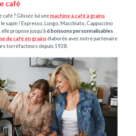
e café
café ? Glissez-lui une
machine à café à grains
le sapin !
Expresso, Lungo, Macchiato, Cappuccino
 elle propose jusqu’à
6 boissons personnalisables
e de café en grains
élaborée avec notre partenaire
eurs torréfacteurs depuis 1928.