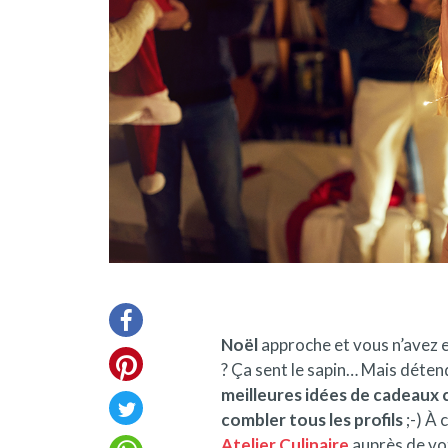
Noël
approche et vous n’avez e
? Ça sent le sapin… Mais déten
meilleures idées de cadeaux c
combler tous les profils
;-) À 
Atelier Culinaire
auprès de vot