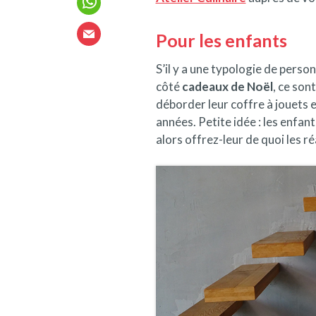
Pour les enfants
S’il y a une typologie de perso
côté
cadeaux de Noël
, ce sont
déborder leur coffre à jouets 
années. Petite idée : les enfa
alors offrez-leur de quoi les réa