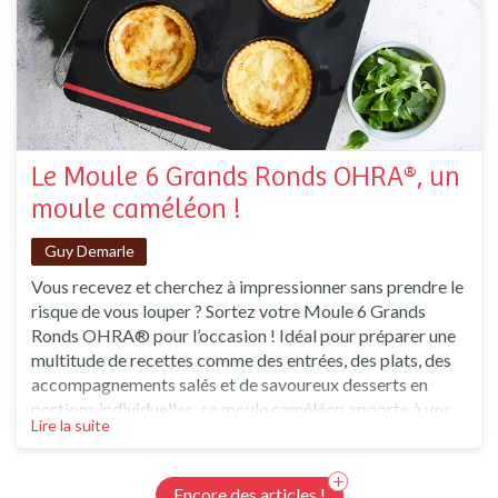
Le Moule 6 Grands Ronds OHRA®, un
moule caméléon !
Guy Demarle
Vous recevez et cherchez à impressionner sans prendre le
risque de vous louper ? Sortez votre Moule 6 Grands
Ronds OHRA® pour l’occasion ! Idéal pour préparer une
multitude de recettes comme des entrées, des plats, des
accompagnements salés et de savoureux desserts en
portions individuelles, ce moule caméléon apporte à vos
Lire la suite
assiettes un aspect chic et raffiné sans mettre de côté la
générosité. Le Moule 6 Grands Ronds OHRA® Besoin
d'un moule à la fois utile et joli capab
Encore des articles !