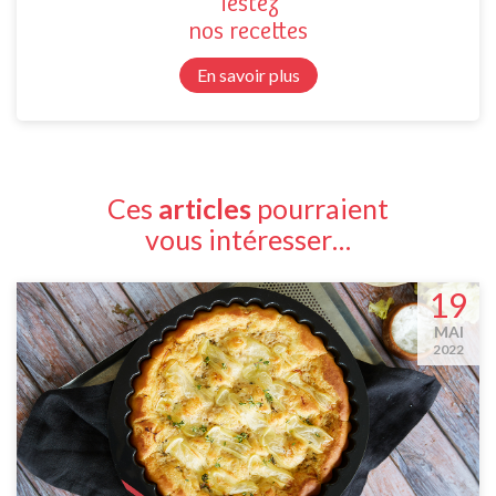
Testez
nos recettes
En savoir plus
Ces
articles
pourraient
vous intéresser…
19
MAI
2022