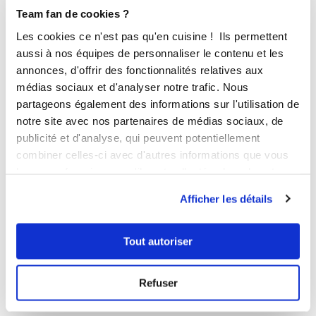
Team fan de cookies ?
Les cookies ce n'est pas qu'en cuisine ! Ils permettent
Je m’inspire !
aussi à nos équipes de personnaliser le contenu et les
annonces, d'offrir des fonctionnalités relatives aux
médias sociaux et d'analyser notre trafic. Nous
Alors, conquis(e) ? C’est le moment de vous faire
partageons également des informations sur l'utilisation de
plaisir ! Offrez-vous le
Moule 30 Mini Tartelettes
notre site avec nos partenaires de médias sociaux, de
OHRA®
dès maintenant sur notre
Boutique en
publicité et d'analyse, qui peuvent potentiellement
ligne
combiner celles-ci avec d'autres informations que vous
leur avez fournies ou qu'ils ont collectées lors de votre
utilisation de leurs services.
Afficher les détails
Tout autoriser
Refuser