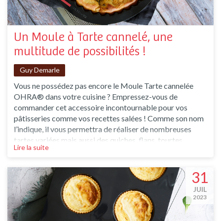
Un Moule à Tarte cannelé, une
multitude de possibilités !
Guy Demarle
Vous ne possédez pas encore le Moule Tarte cannelée
OHRA® dans votre cuisine ? Empressez-vous de
commander cet accessoire incontournable pour vos
pâtisseries comme vos recettes salées ! Comme son nom
l’indique, il vous permettra de réaliser de nombreuses
tartes variées mais aussi des quiches, flans, tourtes,
Lire la suite
clafoutis… Les idées ne manqueront pas pour l’utiliser ! Le
Moule à Tarte cannelée OHRA® Si vous ne disposez pas
encore de moule à tarte ou que vous souhaitez investir
31
JUIL
2023