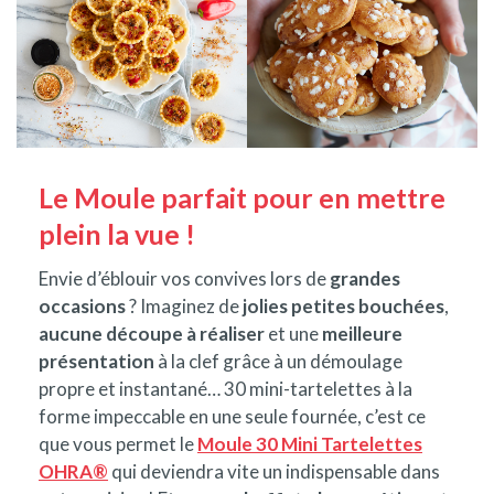
Le Moule parfait pour en mettre
plein la vue !
Envie d’éblouir vos convives lors de
grandes
occasions
? Imaginez de
jolies petites bouchées
,
aucune découpe à réaliser
et une
meilleure
présentation
à la clef grâce à un démoulage
propre et instantané… 30 mini-tartelettes à la
forme impeccable en une seule fournée, c’est ce
que vous permet le
Moule 30 Mini Tartelettes
OHRA®
qui deviendra vite un indispensable dans