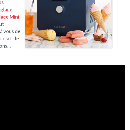
os
 glace
lace Mini
ut
 à vous de
colat, de
bons…