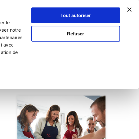
Atelier Culinaire
Le métier
Guy Demarle
Tout autoriser
Se connecter
S'inscrire
er le
yser notre
Refuser
partenaires
ci avec
sation de