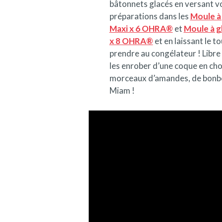
bâtonnets glacés en versant v
préparations dans les
Moule à
Maxi x 6 OHRA®
et
Moule à g
x 8 OHRA®
et en laissant le to
prendre au congélateur ! Libre
les enrober d’une coque en cho
morceaux d’amandes, de bon
Miam !