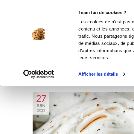
Le Club
i-Cook'in
Be Save
Boutique
Accueil
Le Mag’
Crème glacée, sorbet, granité…
Team fan de cookies ?
Les cookies ce n'est pas q
contenu et les annonces, d'
trafic. Nous partageons éga
de médias sociaux, de publ
d'autres informations que v
leurs services.
Afficher les détails
27
JUIN
2023