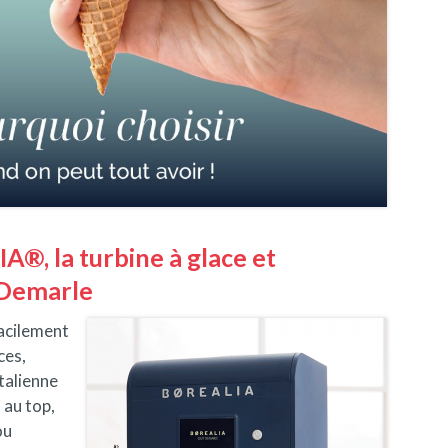
®, la turbine à glace et
 Demarle
facilement
ces,
italienne
 au top,
ou