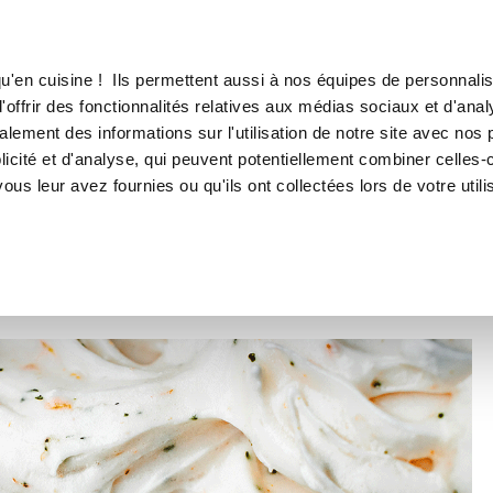
Canofea
Boréalia
 quelles différences ?
LE MAG
LA BOUTIQUE
RECETTES
u'en cuisine ! Ils permettent aussi à nos équipes de personnalis
Crème glacée, sorbet,
offrir des fonctionnalités relatives aux médias sociaux et d'anal
lement des informations sur l'utilisation de notre site avec nos 
granité… quelles
icité et d'analyse, qui peuvent potentiellement combiner celles-
ous leur avez fournies ou qu'ils ont collectées lors de votre utili
différences ?
BOREALIA®