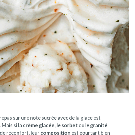
 repas sur une note sucrée avec de la glace est
 Mais si la
crème glacée
, le
sorbet
ou le
granité
e réconfort, leur
composition
est pourtant bien